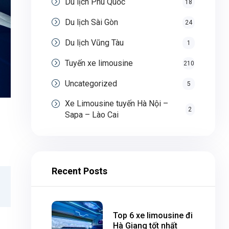
Du lịch Phú Quốc
18
Du lịch Sài Gòn
24
Du lịch Vũng Tàu
1
Tuyến xe limousine
210
Uncategorized
5
Xe Limousine tuyến Hà Nội –
2
Sapa – Lào Cai
Recent Posts
Top 6 xe limousine đi
Hà Giang tốt nhất