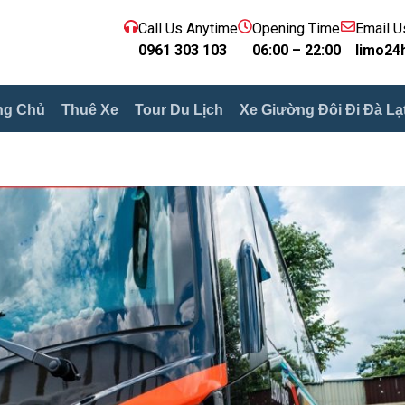
Call Us Anytime
Opening Time
Email U
0961 303 103
06:00 – 22:00
limo24
ng Chủ
Thuê Xe
Tour Du Lịch
Xe Giường Đôi Đi Đà Lạ