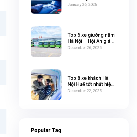
January 26, 2026
Top 6 xe giường nằm
Hà Nội – Hội An giá
rẻ, chất lượng
December 26, 2025
Top 8 xe khách Hà
Nội Huế tốt nhất hiện
nay
December 22, 2025
Popular Tag