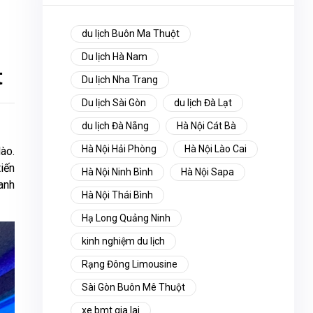
du lịch Buôn Ma Thuột
Du lịch Hà Nam
t
Du lịch Nha Trang
Du lịch Sài Gòn
du lịch Đà Lạt
du lịch Đà Nẵng
Hà Nội Cát Bà
Hà Nội Hải Phòng
Hà Nội Lào Cai
dào.
iến
Hà Nội Ninh Bình
Hà Nội Sapa
anh
Hà Nội Thái Bình
Hạ Long Quảng Ninh
kinh nghiệm du lịch
Rạng Đông Limousine
Sài Gòn Buôn Mê Thuột
xe bmt gia lai