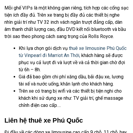
Mỗi ghế VIPs là một không gian riêng, tích hợp các cổng sạc
tiện ích đầy đủ. Trên xe trang bị đầy đủ các thiết bị nghe
nhìn giải trí như TV 32 inch vách ngăn trượt đẳng cấp, dàn
âm thanh chất lượng cao, đầu DVD kết nối bluetooth và bầu
trời sao theo phong cách sang trọng của Rolls Royce.
Khi lựa chọn gói dịch vụ
thuê xe limousine Phú Quốc
từ Vinpearl đi Marriot An Thới,
khách hàng sẽ được
phục vụ cả lượt đi và lượt về và cả thời gian chờ đợi
từ 6h – 8h.
Giá đã bao gồm chi phí xăng dầu, bãi đậu xe, lương
tài xế và nước uống, khăn lạnh cho khách hàng.
Trên xe có trang bị wifi và các thiết bị tiện nghi cho
khách khi sử dụng xe như: TV giải trí, ghế massage
chỉnh điện cao cấp….
Liên hệ thuê xe Phú Quốc
Đi đầu về các dòng xe limousine cao cấp 9 chỗ, 11 chỗ, hay