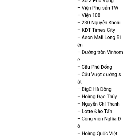
– Số 2 Phố Vọng
– Viện Phụ sản TW
– Viện 108
– 230 Nguyễn Khoái
– KĐT Times City
– Aeon Mall Long Bi
ên
– Đường tròn Vinhom
e
– Cầu Phù Đổng
– Cầu Vượt đường s
ắt
– BigC Hà Đông
– Hoàng Đạo Thúy
– Nguyễn Chí Thanh
– Lotte Đào Tấn
– Công viên Nghĩa Đ
ô
– Hoàng Quốc Việt