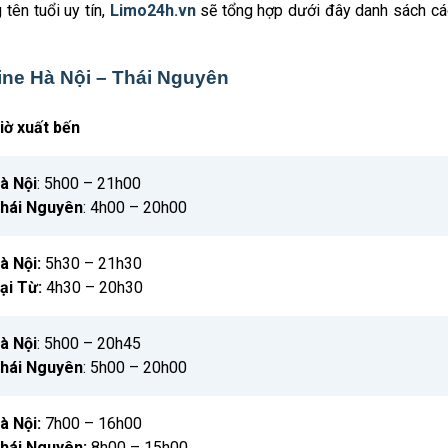
tên tuổi uy tín,
Limo24h.vn
sẽ tổng hợp dưới đây danh sách c
ine Hà Nội – Thái Nguyên
iờ xuất bến
à Nội
: 5h00 – 21h00
hái Nguyên
: 4h00 – 20h00
à Nội:
5h30 – 21h30
ại Từ:
4h30 – 20h30
à Nội
: 5h00 – 20h45
hái Nguyên
: 5h00 – 20h00
à Nội:
7h00 – 16h00
hái Nguyên:
8h00 – 15h00