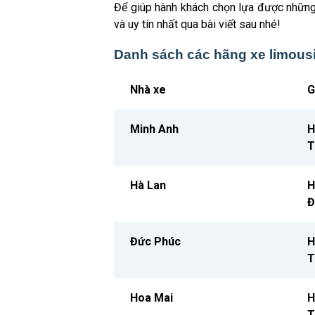
Để giúp hành khách chọn lựa được những 
và uy tín nhất qua bài viết sau nhé!
Danh sách các hãng xe limous
Nhà xe
G
Minh Anh
H
T
Hà Lan
H
Đ
Đức Phúc
H
T
Hoa Mai
H
T