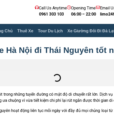
Call Us Anytime
Opening Time
Email U
0961 303 103
06:00 – 22:00
limo24
ng Chủ
Thuê Xe
Tour Du Lịch
Xe Giường Đôi Đi Đà Lạ
e Hà Nội đi Thái Nguyên tốt 
t trong những tuyến đường có mật độ di chuyển rất lớn. Dịch vụ
g ưa chuộng vì vừa tiết kiệm chi phí lại rút ngắn được thời gian di
guyên hoạt động liên tục mỗi ngày với đầy đủ mọi chủng loại từ