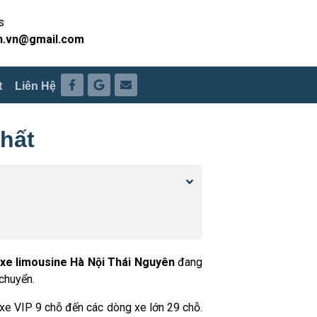
s
h.vn@gmail.com
t
Liên Hệ
nhất
xe limousine Hà Nội Thái Nguyên
đang
 chuyển.
 xe VIP 9 chỗ đến các dòng xe lớn 29 chỗ.