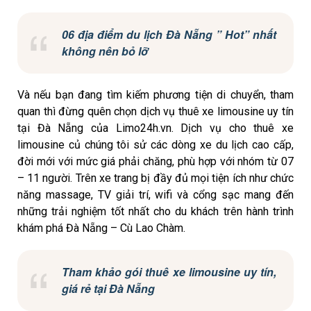
06 địa điểm du lịch Đà Nẵng ” Hot” nhất
không nên bỏ lỡ
Và nếu bạn đang tìm kiếm phương tiện di chuyển, tham
quan thì đừng quên chọn dịch vụ thuê xe limousine uy tín
tại Đà Nẵng của Limo24h.vn. Dịch vụ cho thuê xe
limousine củ chúng tôi sử các dòng xe du lịch cao cấp,
đời mới với mức giá phải chăng, phù hợp với nhóm từ 07
– 11 người. Trên xe trang bị đầy đủ mọi tiện ích như chức
năng massage, TV giải trí, wifi và cổng sạc mang đến
những trải nghiệm tốt nhất cho du khách trên hành trình
khám phá Đà Nẵng – Cù Lao Chàm.
Tham khảo gói thuê xe limousine uy tín,
giá rẻ tại Đà Nẵng