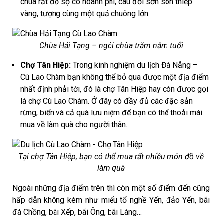
chùa rất đồ sộ có hoành phi, câu đối sơn son thiếp
vàng, tượng cùng một quả chuông lớn.
Chùa Hải Tạng – ngôi chùa trăm năm tuổi
Chợ Tân Hiệp:
Trong kinh nghiệm du lịch Đà Nẵng –
Cù Lao Chàm bạn không thể bỏ qua được một địa điểm
nhất định phải tới, đó là chợ Tân Hiệp hay còn được gọi
là chợ Cù Lao Chàm. Ở đây có đầy đủ các đặc sản
rừng, biển và cả quà lưu niệm để bạn có thể thoải mái
mua về làm quà cho người thân.
Tại chợ Tân Hiệp, bạn có thể mua rất nhiều món đồ về
làm quà
Ngoài những địa điểm trên thì còn một số điểm đến cũng
hấp dẫn không kém như miếu tổ nghề Yến, đảo Yến, bãi
đá Chồng, bãi Xếp, bãi Ông, bãi Làng…