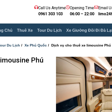
Call Us Anytime
Opening Time
Email U
0961 303 103
06:00 – 22:00
limo24
ng Chủ
Thuê Xe
Tour Du Lịch
Xe Giường Đôi Đi Đà Lạ
our Du Lịch
Xe Phú Quốc
Dịch vụ cho thuê xe limousine Phú
Limousine Phú