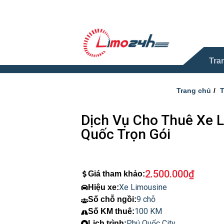
Tra
Trang chủ
T
Dịch Vụ Cho Thuê Xe 
Quốc Trọn Gói
2.500.000
₫
Giá tham khảo
Xe Limousine
Hiệu xe:
9 chỗ
Số chỗ ngồi:
100 KM
Số KM thuê:
Phú Quốc City
Lịch trình: