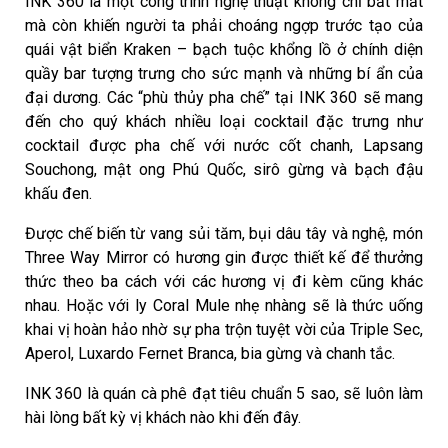
INK 360 là một công trình nghệ thuật không chỉ bắt mắt
mà còn khiến người ta phải choáng ngợp trước tạo của
quái vật biển Kraken – bạch tuộc khổng lồ ở chính diện
quầy bar tượng trưng cho sức mạnh và những bí ẩn của
đại dương. Các “phù thủy pha chế” tại INK 360 sẽ mang
đến cho quý khách nhiều loại cocktail đặc trưng như
cocktail được pha chế với nước cốt chanh, Lapsang
Souchong, mật ong Phú Quốc, sirô gừng và bạch đậu
khấu đen.
Được chế biến từ vang sủi tăm, bụi dâu tây và nghệ, món
Three Way Mirror có hương gin được thiết kế để thưởng
thức theo ba cách với các hương vị đi kèm cũng khác
nhau. Hoặc với ly Coral Mule nhẹ nhàng sẽ là thức uống
khai vị hoàn hảo nhờ sự pha trộn tuyệt vời của Triple Sec,
Aperol, Luxardo Fernet Branca, bia gừng và chanh tắc.
INK 360 là quán cà phê đạt tiêu chuẩn 5 sao, sẽ luôn làm
hài lòng bất kỳ vị khách nào khi đến đây.