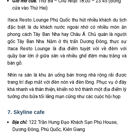
Giờ mở cửa:
Thứ Ba – Chủ Nhật 18:00 – 23:45 (đóng
cửa vào Thứ Hai)
Itaca Resto Lounge Phú Quốc thu hút nhiều khách du lịch
đặc biệt là du khách nước ngoài nhờ có nhiều món ăn
phong cách Tây Ban Nha hay Châu Á. Chủ quán là người
gốc Tây Ban Nha. Nằm ở thị trấn Dương Đông, thực sự
Itaca Resto Lounge là địa điểm tuyệt vời về đêm với
quầy bar lớn ở giữa sân và nhiều ghế đệm màu trắng và
bàn gỗ.
Nhìn ra sân là khu ăn uống bán trong nhà rộng rãi được
trang trí đẹp mắt với đèn nón và đèn lồng. Phục vụ ở đây
khá nhanh và thân thiện, khiến nó trở thành một địa điểm lý
tưởng cho bữa tối lãng mạn cũng như các cuộc hội họp.
7. Skyline cafe
Địa chỉ:
122 Trần Hưng Đạo Khách Sạn Phú House,
Dương Đông, Phú Quốc, Kiên Giang