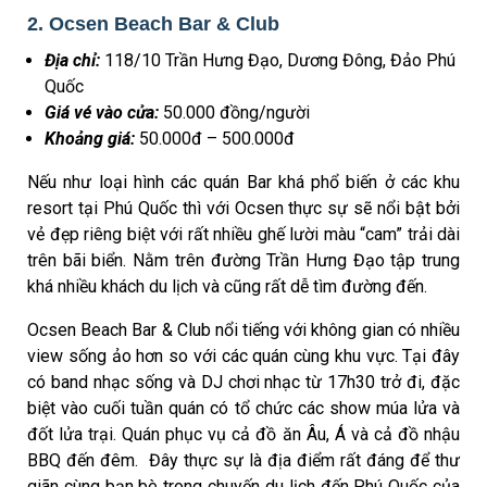
2. Ocsen Beach Bar & Club
Địa chỉ:
118/10 Trần Hưng Đạo, Dương Đông, Đảo Phú
Quốc
Giá vé vào cửa:
50.000 đồng/người
Khoảng giá:
50.000đ – 500.000đ
Nếu như loại hình các quán Bar khá phổ biến ở các khu
resort tại Phú Quốc thì với Ocsen thực sự sẽ nổi bật bởi
vẻ đẹp riêng biệt với rất nhiều ghế lười màu “cam” trải dài
trên bãi biển. Nằm trên đường Trần Hưng Đạo tập trung
khá nhiều khách du lịch và cũng rất dễ tìm đường đến.
Ocsen Beach Bar & Club nổi tiếng với không gian có nhiều
view sống ảo hơn so với các quán cùng khu vực. Tại đây
có band nhạc sống và DJ chơi nhạc từ 17h30 trở đi, đặc
biệt vào cuối tuần quán có tổ chức các show múa lửa và
đốt lửa trại. Quán phục vụ cả đồ ăn Âu, Á và cả đồ nhậu
BBQ đến đêm. Đây thực sự là địa điểm rất đáng để thư
giãn cùng bạn bè trong chuyến du lịch đến Phú Quốc của